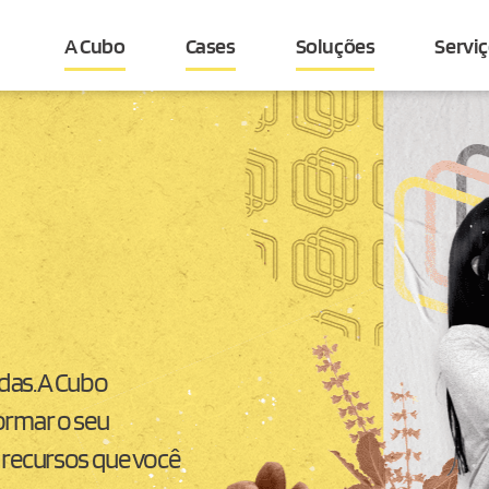
A Cubo
Cases
Soluções
Servi
ndas. A Cubo
ormar o seu
 recursos que você