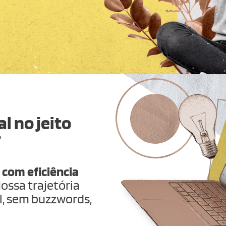
l no jeito
r
 com eficiência
ossa trajetória
, sem buzzwords,