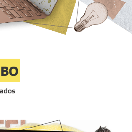
UBO
tados