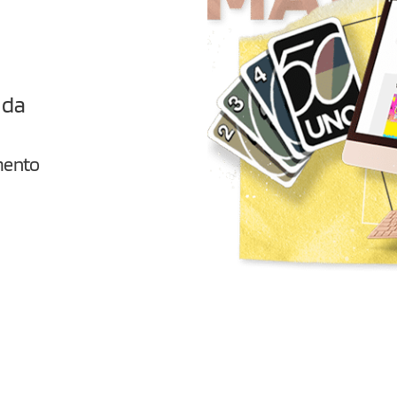
 da
mento