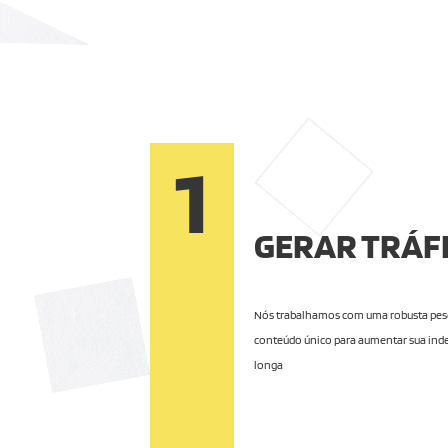
1
GERAR TRÁFE
Nós trabalhamos com uma robusta pesqu
conteúdo único para aumentar sua inde
longa