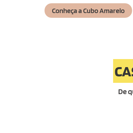
Conheça a Cubo Amarelo
CA
De q