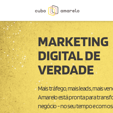
MARKETING
DIGITAL DE
VERDADE
Mais tráfego, mais leads, mais ve
Amarelo está pronta para transf
negócio - no seu tempo e com os