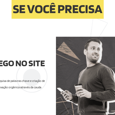
SE VOCÊ PRECISA
GO NO SITE
isa de palavras chave e criação de
xação orgânica através da cauda